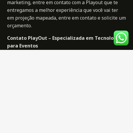
marketing, entre em contato com a Playout que te
entregamos a melhor experiência que você vai ter
em projeção mapeada, entre em contato e solicite um
orçamento.
Contato
PlayOut
– Especializada em Tecnologias
para Eventos
WhatsApp:
+55 21 96597-9042
E-mail:
contato@playout.com.br
Nosso
YouTube