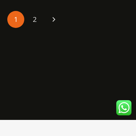
1
2
© Todos os direitos reservados. Desenvolvido por BrinaT.I.